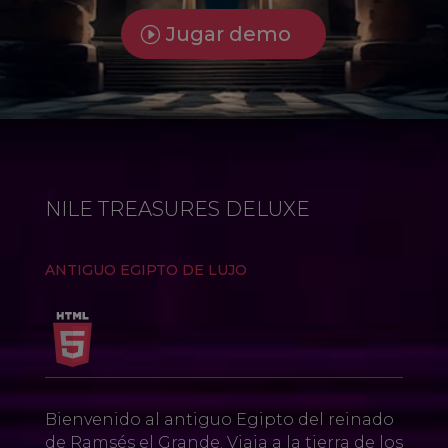
Jugar demo
NILE TREASURES DELUXE
ANTIGUO EGIPTO DE LUJO
Bienvenido al antiguo Egipto del reinado
de Ramsés el Grande. Viaja a la tierra de los