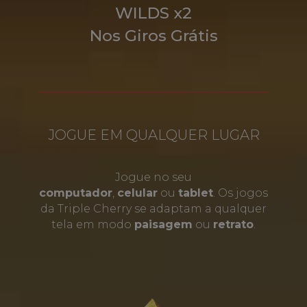
WILDS x2
Nos Giros Grátis
JOGUE EM QUALQUER LUGAR
Jogue no seu
computador
,
celular
ou
tablet
. Os jogos
da Triple Cherry se adaptam a qualquer
tela em modo
paisagem
ou
retrato
.