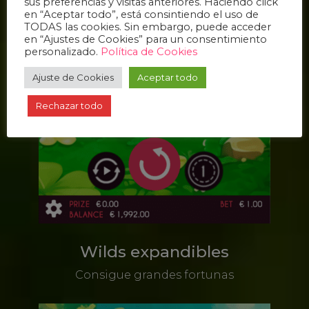
sus preferencias y visitas anteriores. Haciendo click
en “Aceptar todo”, está consintiendo el uso de
TODAS las cookies. Sin embargo, puede acceder
en “Ajustes de Cookies” para un consentimiento
personalizado.
Política de Cookies
Ajuste de Cookies
Aceptar todo
Rechazar todo
Wilds expandibles
Consigue grandes fortunas