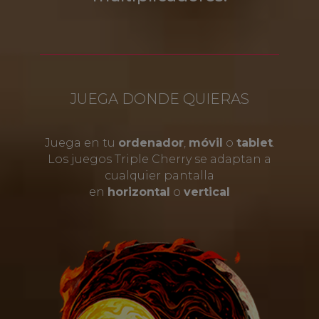
JUEGA DONDE QUIERAS
Juega en tu
ordenador
,
móvil
o
tablet
.
Los juegos Triple Cherry se adaptan a
cualquier pantalla
en
horizontal
o
vertical