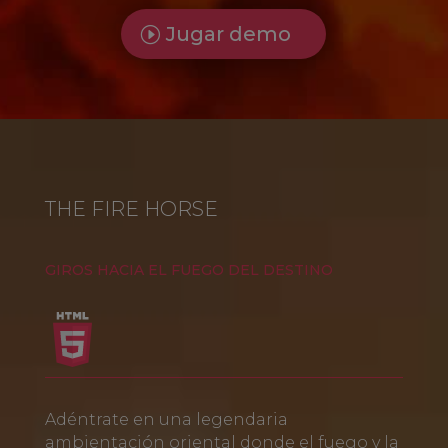
Jugar demo
THE FIRE HORSE
GIROS HACIA EL FUEGO DEL DESTINO
Adéntrate en una legendaria
ambientación oriental donde el fuego y la