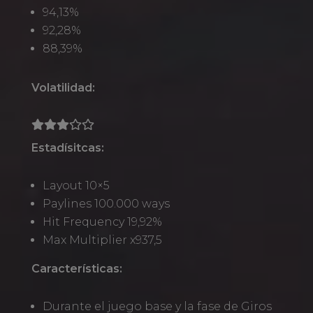
94,13%
92,28%
88,39%
Volatilidad:
Estadísitcas:
Layout 10×5
Paylines 100.000 ways
Hit Frequency 19,92%
Max Multiplier x937,5
Características:
Durante el juego base y la fase de Giros