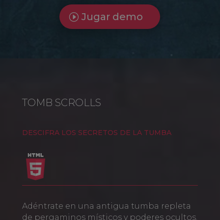
Jugar demo
TOMB SCROLLS
DESCIFRA LOS SECRETOS DE LA TUMBA
Adéntrate en una antigua tumba repleta
de pergaminos místicos y poderes ocultos.