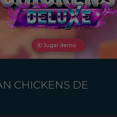
Jugar demo
AN CHICKENS DE