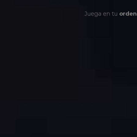
Juega en tu
orden