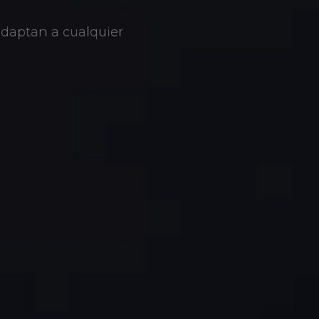
 adaptan a cualquier