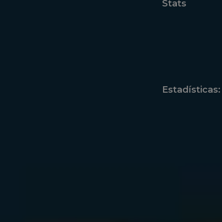
Stats
Estadísticas: