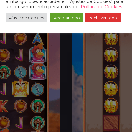
embargo, puede acceder en “Ajustes de Cookies” para
un consentimiento personalizado.
Política de Cookies
Ajuste de Cookies
Aceptar todo
Rechazar todo