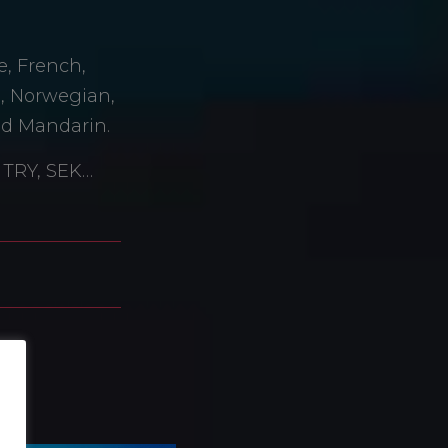
e, French,
, Norwegian,
nd Mandarin.
 TRY, SEK…