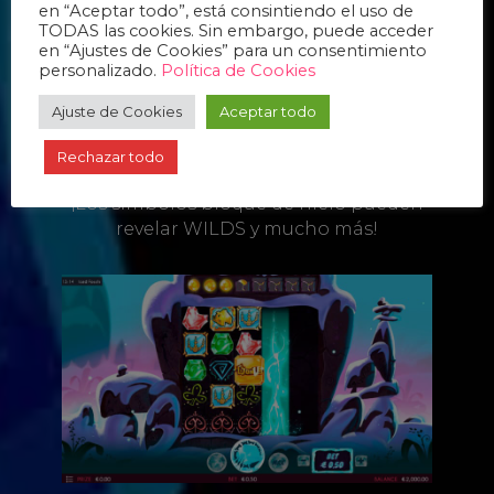
en “Aceptar todo”, está consintiendo el uso de
TODAS las cookies. Sin embargo, puede acceder
en “Ajustes de Cookies” para un consentimiento
personalizado.
Política de Cookies
Ajuste de Cookies
Aceptar todo
Rechazar todo
Símbolos bloque de hielo
¡Los símbolos bloque de hielo pueden
revelar WILDS y mucho más!