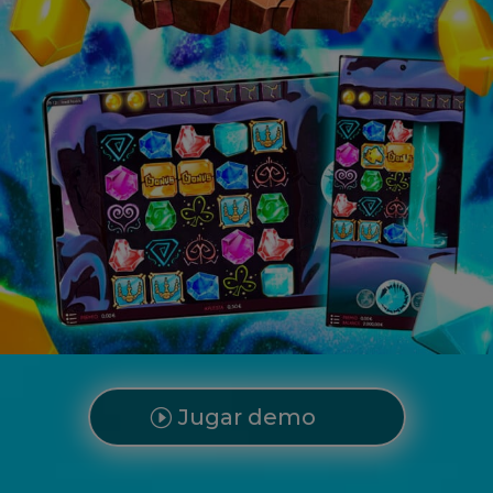
Jugar demo